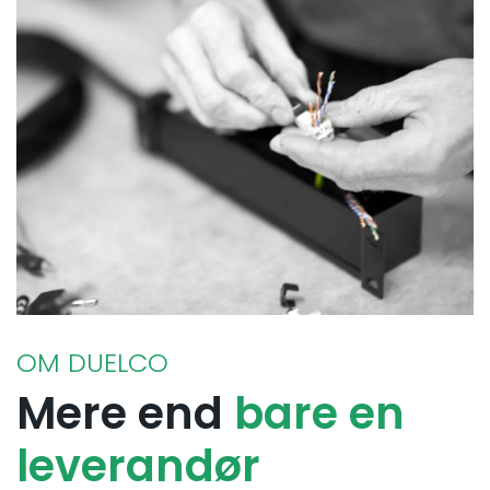
OM DUELCO
Mere end
bare en
leverandør